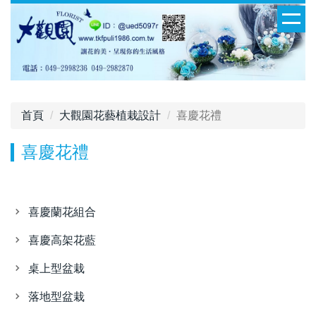
首頁
大觀園花藝植栽設計
喜慶花禮
喜慶花禮
喜慶蘭花組合
喜慶高架花藍
桌上型盆栽
落地型盆栽