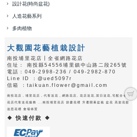
設計花(時尚盆花)
人造花藝系列
多肉植物
大觀園花藝植栽設計
南投埔里花店┃全省網路花店
住址： 南投縣54556埔里鎮中山路二段265號
電話：049-2998-236 / 049-2982-870
Line ID ：@ued5097r
信箱 ：taikuan.flower@gmail.com
南投花店，埔里花店，代客送花，網路花店, 花店送花,當日送花,宅配全省
花店代客送花服務 ...南投埔里花店 節慶花禮 升遷開幕盆栽 盆花 高架花籃
追思花禮 會場佈置
❖ 快速付款 ❖