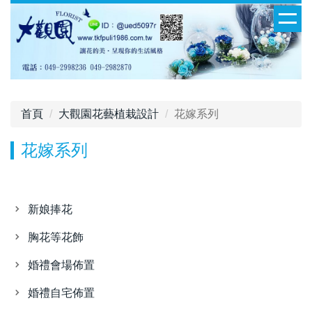
首頁
大觀園花藝植栽設計
花嫁系列
花嫁系列
新娘捧花
胸花等花飾
婚禮會場佈置
婚禮自宅佈置